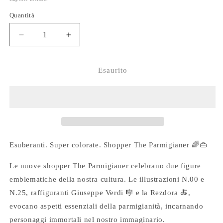
listino
Quantità
Diminuisci
Aumenta
quantità
quantità
per
per
Shopper
Shopper
Esaurito
The
The
Parmigianer
Parmigianer
#REZDORA
#REZDORA
Esuberanti. Super colorate. Shopper The Parmigianer
🌈👜
Le nuove shopper The Parmigianer celebrano due figure
emblematiche della nostra cultura. Le illustrazioni N.00 e
N.25, raffiguranti Giuseppe Verdi
🎼
e la Rezdora
🍝
,
evocano aspetti essenziali della parmigianità, incarnando
personaggi immortali nel nostro immaginario.