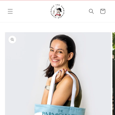
Vai
direttamente
ai contenuti
Carrello
Passa alle
informazioni
sul prodotto