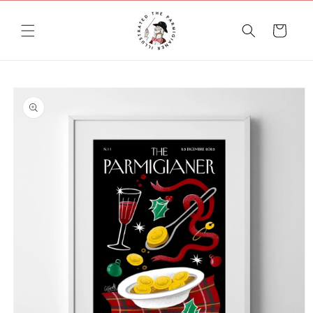
Vai
direttamente
ai contenuti
Carrello
Passa alle
informazioni
sul prodotto