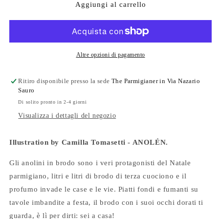
The
The
Aggiungi al carrello
Parmigianer
Parmigianer
#11
#11
Altre opzioni di pagamento
Ritiro disponibile presso la sede
The Parmigianer in Via Nazario
Sauro
Di solito pronto in 2-4 giorni
Visualizza i dettagli del negozio
Illustration by Camilla Tomasetti - ANOLÉN.
Gli anolini in brodo sono i veri protagonisti del Natale
parmigiano, litri e litri di brodo di terza cuociono e il
profumo invade le case e le vie. Piatti fondi e fumanti su
tavole imbandite a festa, il brodo con i suoi occhi dorati ti
guarda, è lì per dirti: sei a casa!