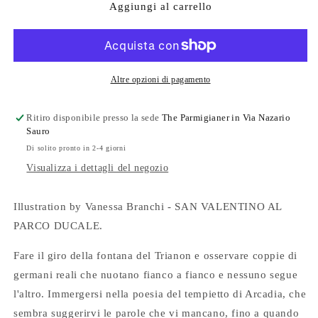
The
The
Aggiungi al carrello
Parmigianer
Parmigianer
#16
#16
Altre opzioni di pagamento
Ritiro disponibile presso la sede
The Parmigianer in Via Nazario
Sauro
Di solito pronto in 2-4 giorni
Visualizza i dettagli del negozio
Illustration by Vanessa Branchi - SAN VALENTINO AL
PARCO DUCALE.
Fare il giro della fontana del Trianon e osservare coppie di
germani reali che nuotano fianco a fianco e nessuno segue
l'altro. Immergersi nella poesia del tempietto di Arcadia, che
sembra suggerirvi le parole che vi mancano, fino a quando