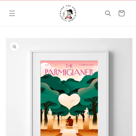
Vai
direttamente
ai contenuti
Carrello
Passa alle
informazioni
sul prodotto