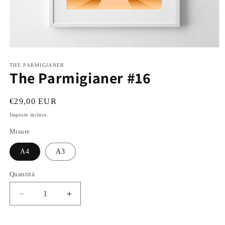
Apri
contenuti
multimediali
THE PARMIGIANER
The Parmigianer #16
1
in
finestra
modale
Prezzo
€29,00 EUR
di
Imposte incluse.
listino
Misure
A4
A3
Quantità
Diminuisci
Aumenta
quantità
quantità
per
per