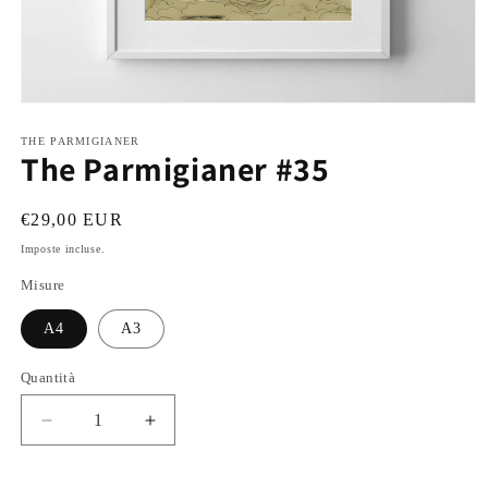
Apri
contenuti
multimediali
THE PARMIGIANER
The Parmigianer #35
1
in
finestra
modale
Prezzo
€29,00 EUR
di
Imposte incluse.
listino
Misure
A4
A3
Quantità
Diminuisci
Aumenta
quantità
quantità
per
per