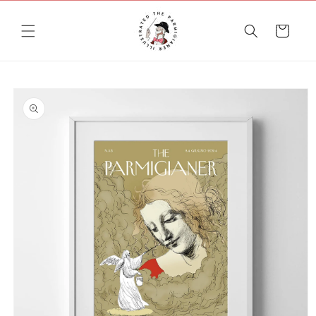
Vai
direttamente
ai contenuti
Carrello
Passa alle
informazioni
sul prodotto