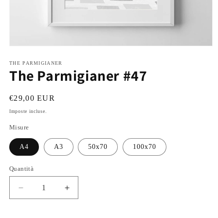
Apri
contenuti
multimediali
THE PARMIGIANER
The Parmigianer #47
1
in
finestra
modale
Prezzo
€29,00 EUR
di
Imposte incluse.
listino
Misure
A4
A3
50x70
100x70
Quantità
Diminuisci
Aumenta
quantità
quantità
per
per