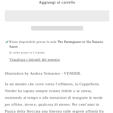
The
The
Aggiungi al carrello
Parmigianer
Parmigianer
#47
#47
Ritiro disponibile presso la sede
The Parmigianer in Via Nazario
Sauro
Di solito pronto in 2-4 giorni
Visualizza i dettagli del negozio
Illustration by Andrea Tomasino - VENDER.
In un mondo che corre verso l’effimero, la Cappelleria
Vender ha saputo sempre restare fedele a se stessa,
resistendo al tempo e alle tentazioni di inseguire le mode
per offrire, invece, qualcosa di eterno. Per cent’anni in
Piazza della Steccata una finestra sulle segrete affinità fra