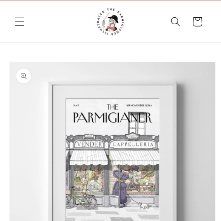
Vai
direttamente
ai contenuti
Carrello
Passa alle
informazioni
sul prodotto