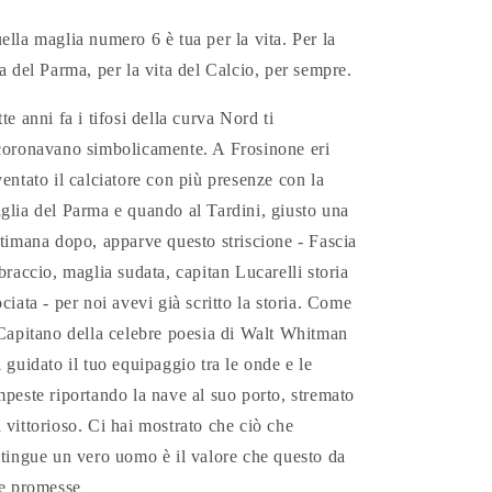
ella maglia numero 6 è tua per la vita. Per la
ta del Parma, per la vita del Calcio, per sempre.
tte anni fa i tifosi della curva Nord ti
coronavano simbolicamente. A Frosinone eri
ventato il calciatore con più presenze con la
glia del Parma e quando al Tardini, giusto una
ttimana dopo, apparve questo striscione - Fascia
 braccio, maglia sudata, capitan Lucarelli storia
ociata - per noi avevi già scritto la storia. Come
 Capitano della celebre poesia di Walt Whitman
i guidato il tuo equipaggio tra le onde e le
mpeste riportando la nave al suo porto, stremato
 vittorioso. Ci hai mostrato che ciò che
stingue un vero uomo è il valore che questo da
le promesse