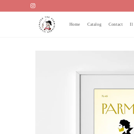
Vai
direttamente
Instagram
ai contenuti
Home
Catalog
Contact
Il
Passa alle
informazioni
sul prodotto