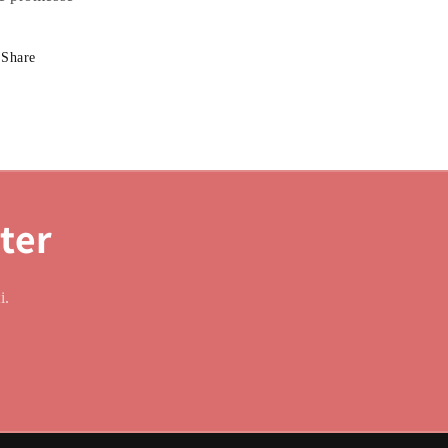
Share
tter
i.