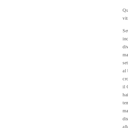
Qu
vi
Se
in
di
ma
se
al
cr
il
ha
te
ma
di
al