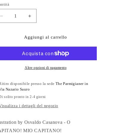
ntità
Diminuisci
Aumenta
quantità
quantità
per
per
The
The
Aggiungi al carrello
Parmigianer
Parmigianer
#46
#46
Altre opzioni di pagamento
Ritiro disponibile presso la sede
The Parmigianer in
Via Nazario Sauro
Di solito pronto in 2-4 giorni
Visualizza i dettagli del negozio
lustration by Osvaldo Casanova - O
APITANO! MIO CAPITANO!