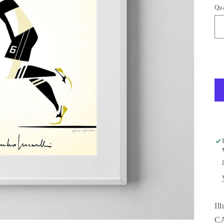
Qua
Il
C