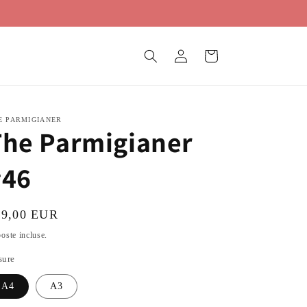
Accedi
Carrello
E PARMIGIANER
The Parmigianer
#46
ezzo
29,00 EUR
oste incluse.
stino
sure
A4
A3