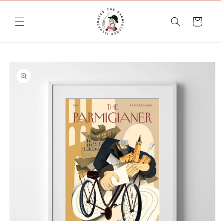
Vai
direttamente
ai contenuti
Carrello
Passa alle
informazioni
sul prodotto