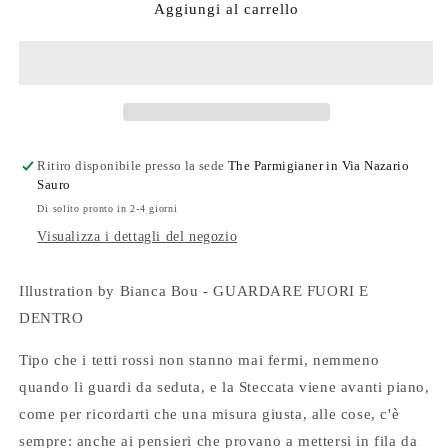
The
The
Aggiungi al carrello
Parmigianer
Parmigianer
#77
#77
Ritiro disponibile presso la sede
The Parmigianer in Via Nazario
Sauro
Di solito pronto in 2-4 giorni
Visualizza i dettagli del negozio
Illustration by Bianca Bou - GUARDARE FUORI E
DENTRO
Tipo che i tetti rossi non stanno mai fermi, nemmeno
quando li guardi da seduta, e la Steccata viene avanti piano,
come per ricordarti che una misura giusta, alle cose, c'è
sempre: anche ai pensieri che provano a mettersi in fila da