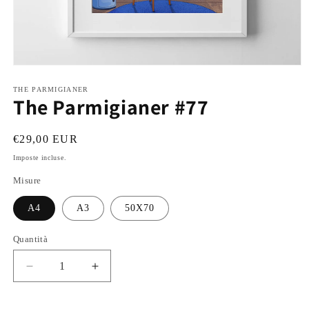
Apri
contenuti
multimediali
THE PARMIGIANER
The Parmigianer #77
1
in
finestra
modale
Prezzo
€29,00 EUR
di
Imposte incluse.
listino
Misure
A4
A3
50X70
Quantità
Diminuisci
Aumenta
quantità
quantità
per
per