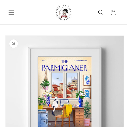
Vai
direttamente
ai contenuti
Carrello
Passa alle
informazioni
sul prodotto