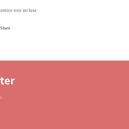
ornice non inclusa
Share
tter
i.