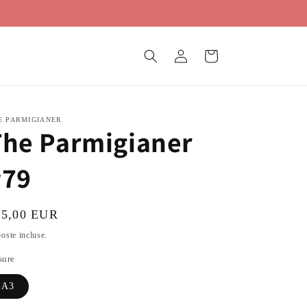
Accedi
Carrello
E PARMIGIANER
The Parmigianer
#79
ezzo
75,00 EUR
oste incluse.
stino
sure
A3