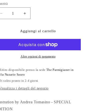
ntità
Diminuisci
Aumenta
quantità
quantità
per
per
The
The
Aggiungi al carrello
Parmigianer
Parmigianer
#79
#79
Altre opzioni di pagamento
Ritiro disponibile presso la sede
The Parmigianer in
Via Nazario Sauro
Di solito pronto in 2-4 giorni
Visualizza i dettagli del negozio
lustration by Andrea Tomasino - SPECIAL
DITION