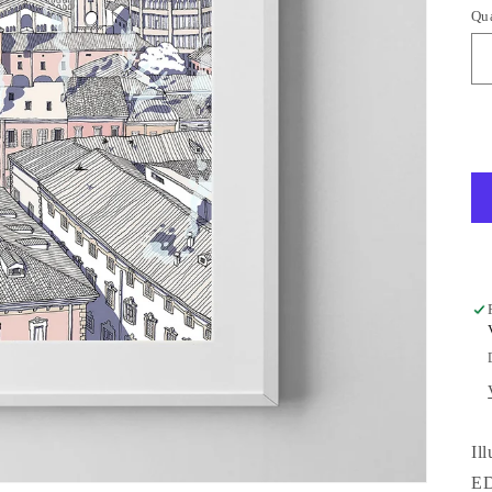
Qua
Il
E