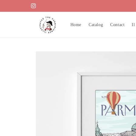
Vai
direttamente
Instagram
ai contenuti
Home
Catalog
Contact
Il
Passa alle
informazioni
sul prodotto